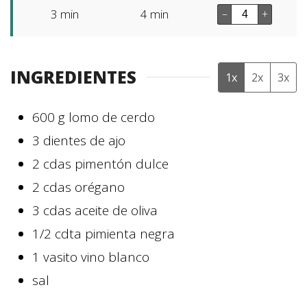
3
min
4
min
–
+
INGREDIENTES
1x
2x
3x
600
g
lomo de cerdo
3
dientes de ajo
2
cdas
pimentón dulce
2
cdas
orégano
3
cdas
aceite de oliva
1/2
cdta
pimienta negra
1
vasito
vino blanco
sal