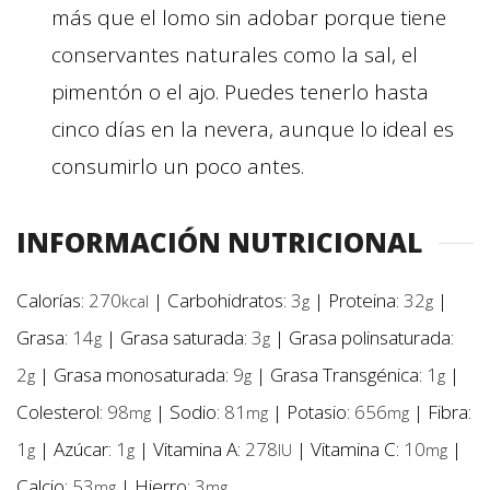
más que el lomo sin adobar porque tiene
conservantes naturales como la sal, el
pimentón o el ajo. Puedes tenerlo hasta
cinco días en la nevera, aunque lo ideal es
consumirlo un poco antes.
INFORMACIÓN NUTRICIONAL
Calorías:
270
|
Carbohidratos:
3
|
Proteina:
32
|
kcal
g
g
Grasa:
14
|
Grasa saturada:
3
|
Grasa polinsaturada:
g
g
2
|
Grasa monosaturada:
9
|
Grasa Transgénica:
1
|
g
g
g
Colesterol:
98
|
Sodio:
81
|
Potasio:
656
|
Fibra:
mg
mg
mg
1
|
Azúcar:
1
|
Vitamina A:
278
|
Vitamina C:
10
|
g
g
IU
mg
Calcio:
53
|
Hierro:
3
mg
mg