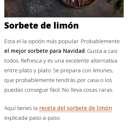
Sorbete de limón
Esta el la opción más popular. Probablemente
el mejor sorbete para Navidad
. Gusta a casi
todos. Refresca y es una excelente alternativa
entre plato y plato. Se prepara con limones,
que probablemente tendrás por casa o los
puedas conseguir fácil. No lleva cosas raras.
Aquí tienes la
receta del sorbete de limón
explicada paso a paso.