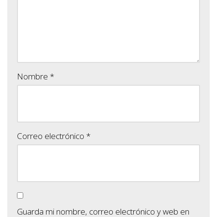
Nombre
*
Correo electrónico
*
Guarda mi nombre, correo electrónico y web en