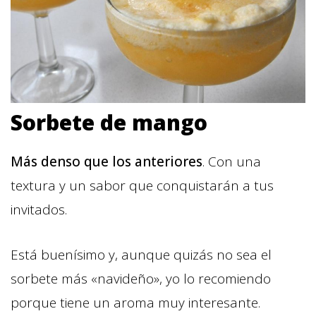
Sorbete de mango
Más denso que los anteriores
. Con una
textura y un sabor que conquistarán a tus
invitados.
Está buenísimo y, aunque quizás no sea el
sorbete más «navideño», yo lo recomiendo
porque tiene un aroma muy interesante.