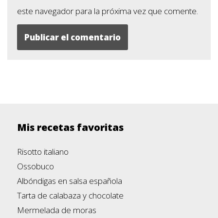
este navegador para la próxima vez que comente.
Mis recetas favoritas
Risotto italiano
Ossobuco
Albóndigas en salsa española
Tarta de calabaza y chocolate
Mermelada de moras