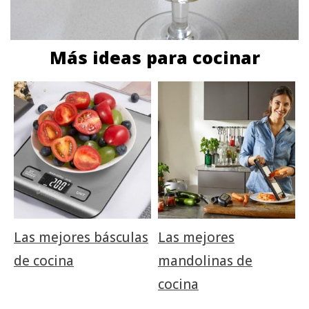
Más ideas para cocinar
Las mejores básculas
Las mejores
de cocina
mandolinas de
cocina