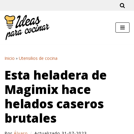
Saltar
al
contenido
Inicio
»
Utensilios de cocina
Esta heladera de
Magimix hace
helados caseros
brutales
Por
Álvaro
Actualizado 31-07-2023