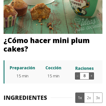
¿Cómo hacer mini plum
cakes?
Preparación
Cocción
Raciones
15
min
15
min
–
+
INGREDIENTES
1x
2x
3x