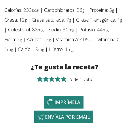
Calorías:
233
|
Carbohidratos:
26
|
Proteina:
5
|
kcal
g
g
Grasa:
12
|
Grasa saturada:
7
|
Grasa Transgénica:
1
g
g
g
|
Colesterol:
88
|
Sodio:
30
|
Potasio:
44
|
mg
mg
mg
Fibra:
2
|
Azúcar:
13
|
Vitamina A:
405
|
Vitamina C:
g
g
IU
1
|
Calcio:
19
|
Hierro:
1
mg
mg
mg
¿Te gusta la receta?
5
de 1 voto
IMPRÍMELA
ENVÍALA POR EMAIL