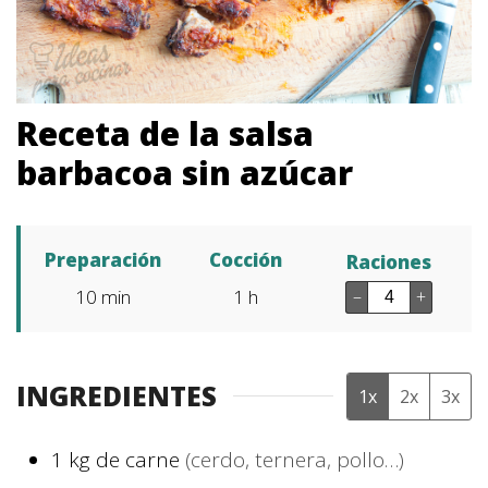
Receta de la salsa
barbacoa sin azúcar
Preparación
Cocción
Raciones
10
min
1
h
–
+
INGREDIENTES
1x
2x
3x
1
kg
de carne
(cerdo, ternera, pollo…)