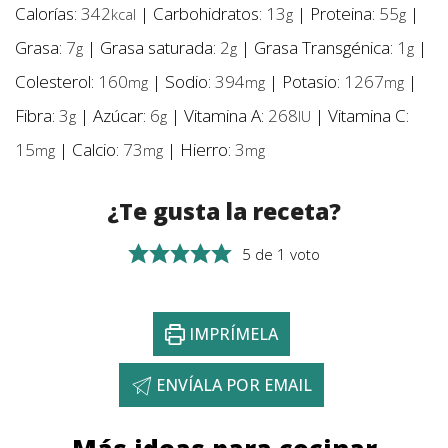
Calorías:
342
|
Carbohidratos:
13
|
Proteina:
55
|
kcal
g
g
Grasa:
7
|
Grasa saturada:
2
|
Grasa Transgénica:
1
|
g
g
g
Colesterol:
160
|
Sodio:
394
|
Potasio:
1267
|
mg
mg
mg
Fibra:
3
|
Azúcar:
6
|
Vitamina A:
268
|
Vitamina C:
g
g
IU
15
|
Calcio:
73
|
Hierro:
3
mg
mg
mg
¿Te gusta la receta?
5
de 1 voto
IMPRÍMELA
ENVÍALA POR EMAIL
Más ideas para cocinar