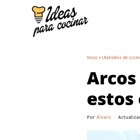
Saltar
al
contenido
Inicio
»
Utensilios de coci
Arcos 
estos 
Por
Álvaro
Actualiz