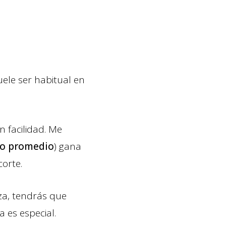
uele ser habitual en
 facilidad. Me
llo promedio
) gana
orte.
za, tendrás que
 es especial.