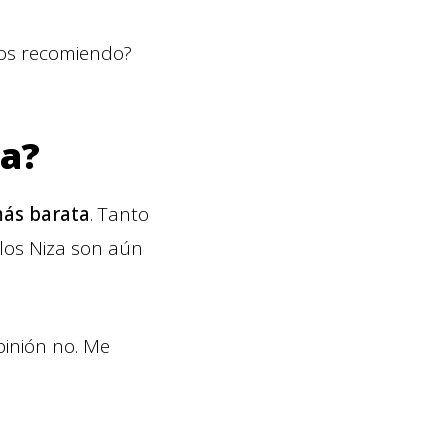
 los recomiendo?
za?
más barata
. Tanto
 los Niza son aún
pinión no. Me