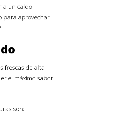
r a un caldo
mo para aprovechar
?
ado
 frescas de alta
er el máximo sabor
uras son: