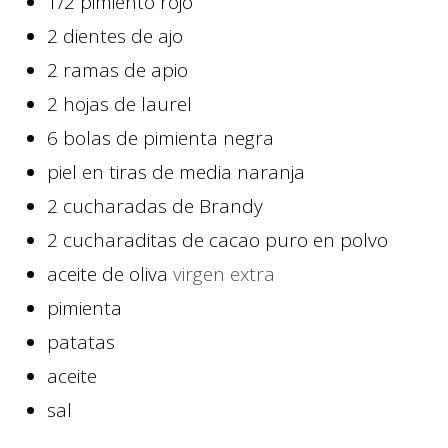
1/2
pimiento rojo
2
dientes
de ajo
2
ramas
de apio
2
hojas
de laurel
6
bolas
de pimienta negra
piel en tiras de media naranja
2
cucharadas
de Brandy
2
cucharaditas
de cacao puro en polvo
aceite de oliva
virgen extra
pimienta
patatas
aceite
sal