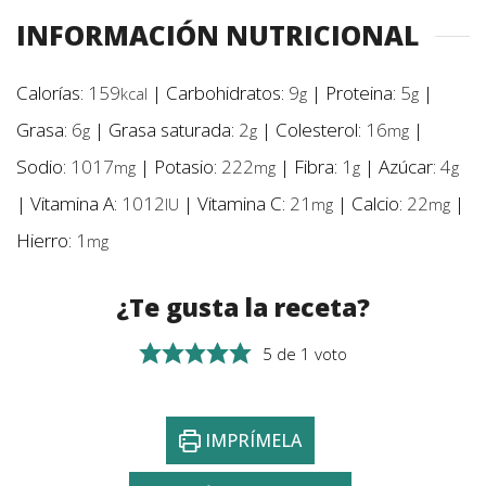
INFORMACIÓN NUTRICIONAL
Calorías:
159
|
Carbohidratos:
9
|
Proteina:
5
|
kcal
g
g
Grasa:
6
|
Grasa saturada:
2
|
Colesterol:
16
|
g
g
mg
Sodio:
1017
|
Potasio:
222
|
Fibra:
1
|
Azúcar:
4
mg
mg
g
g
|
Vitamina A:
1012
|
Vitamina C:
21
|
Calcio:
22
|
IU
mg
mg
Hierro:
1
mg
¿Te gusta la receta?
5
de 1 voto
IMPRÍMELA