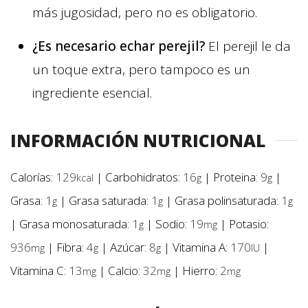
más jugosidad, pero no es obligatorio.
¿Es necesario echar perejil?
El perejil le da
un toque extra, pero tampoco es un
ingrediente esencial.
INFORMACIÓN NUTRICIONAL
Calorías:
129
|
Carbohidratos:
16
|
Proteina:
9
|
kcal
g
g
Grasa:
1
|
Grasa saturada:
1
|
Grasa polinsaturada:
1
g
g
g
|
Grasa monosaturada:
1
|
Sodio:
19
|
Potasio:
g
mg
936
|
Fibra:
4
|
Azúcar:
8
|
Vitamina A:
170
|
mg
g
g
IU
Vitamina C:
13
|
Calcio:
32
|
Hierro:
2
mg
mg
mg