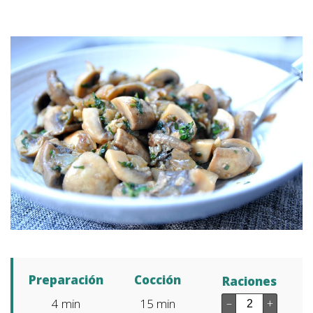
Preparación
Cocción
Raciones
4
min
15
min
–
+