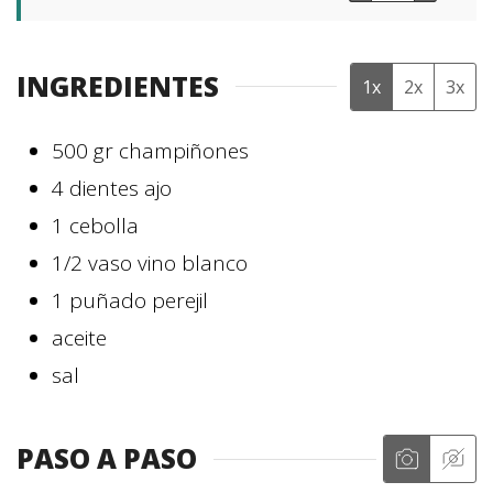
INGREDIENTES
1x
2x
3x
500
gr
champiñones
4
dientes
ajo
1
cebolla
1/2
vaso
vino blanco
1
puñado
perejil
aceite
sal
PASO A PASO