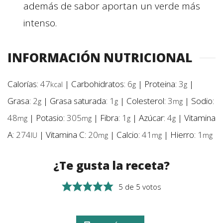
además de sabor aportan un verde más
intenso.
INFORMACIÓN NUTRICIONAL
Calorías:
47
|
Carbohidratos:
6
|
Proteina:
3
|
kcal
g
g
Grasa:
2
|
Grasa saturada:
1
|
Colesterol:
3
|
Sodio:
g
g
mg
48
|
Potasio:
305
|
Fibra:
1
|
Azúcar:
4
|
Vitamina
mg
mg
g
g
A:
274
|
Vitamina C:
20
|
Calcio:
41
|
Hierro:
1
IU
mg
mg
mg
¿Te gusta la receta?
5
de
5
votos