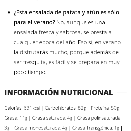
¿Esta ensalada de patata y atún es sólo
para el verano?
No, aunque es una
ensalada fresca y sabrosa, se presta a
cualquier época del año. Eso sí, en verano
la disfrutarás mucho, porque además de
ser fresquita, es fácil y se prepara en muy
poco tiempo.
INFORMACIÓN NUTRICIONAL
Calorías:
631
|
Carbohidratos:
82
|
Proteina:
50
|
kcal
g
g
Grasa:
11
|
Grasa saturada:
4
|
Grasa polinsaturada:
g
g
3
|
Grasa monosaturada:
4
|
Grasa Transgénica:
1
|
g
g
g