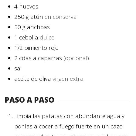
4
huevos
250
g
atún
en conserva
50
g
anchoas
1
cebolla
dulce
1/2
pimiento rojo
2
cdas
alcaparras
(opcional)
sal
aceite de oliva
virgen extra
PASO A PASO
Limpia las patatas con abundante agua y
ponlas a cocer a fuego fuerte en un cazo