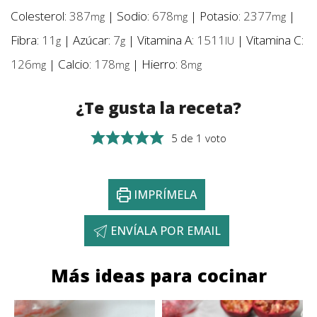
Colesterol:
387
|
Sodio:
678
|
Potasio:
2377
|
mg
mg
mg
Fibra:
11
|
Azúcar:
7
|
Vitamina A:
1511
|
Vitamina C:
g
g
IU
126
|
Calcio:
178
|
Hierro:
8
mg
mg
mg
¿Te gusta la receta?
5
de 1 voto
IMPRÍMELA
ENVÍALA POR EMAIL
Más ideas para cocinar