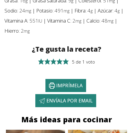
Grasa:
16
|
Grasa saturada:
9
|
Colesterol:
51
|
g
g
mg
Sodio:
24
|
Potasio:
491
|
Fibra:
4
|
Azúcar:
4
|
mg
mg
g
g
Vitamina A:
551
|
Vitamina C:
2
|
Calcio:
48
|
IU
mg
mg
Hierro:
2
mg
¿Te gusta la receta?
5
de 1 voto
IMPRÍMELA
ENVÍALA POR EMAIL
Más ideas para cocinar