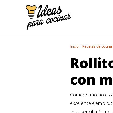
Saltar
al
contenido
Inicio
»
Recetas de cocina
Rollit
con 
Comer sano no es a
excelente ejemplo. 
muy sencilla. Sigue