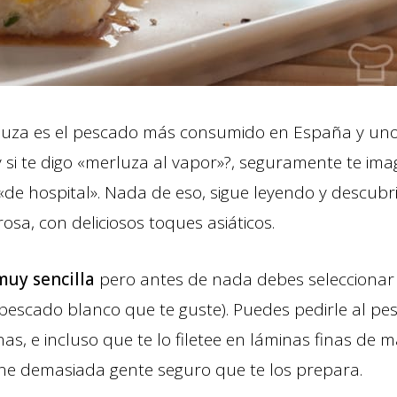
luza es el pescado más consumido en España y uno
y si te digo «merluza al vapor»?, seguramente te im
 «de hospital». Nada de eso, sigue leyendo y descubr
sa, con deliciosos toques asiáticos.
muy sencilla
pero antes de nada debes selecciona
pescado blanco que te guste). Puedes pedirle al pe
inas, e incluso que te lo filetee en láminas finas de
iene demasiada gente seguro que te los prepara.