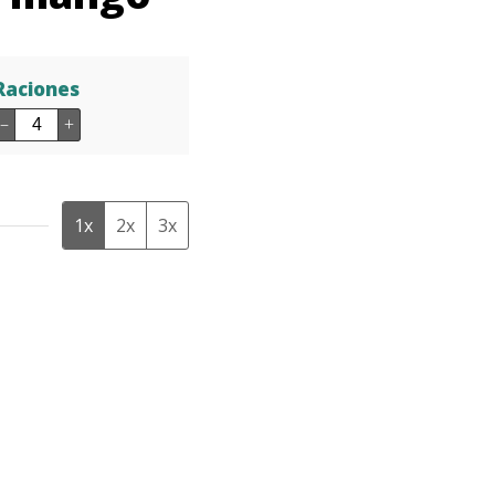
Raciones
–
+
1x
2x
3x