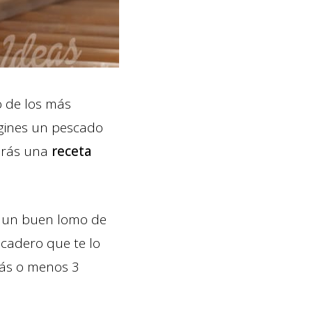
 de los más
agines un pescado
irás una
receta
r un buen lomo de
scadero que te lo
 más o menos 3