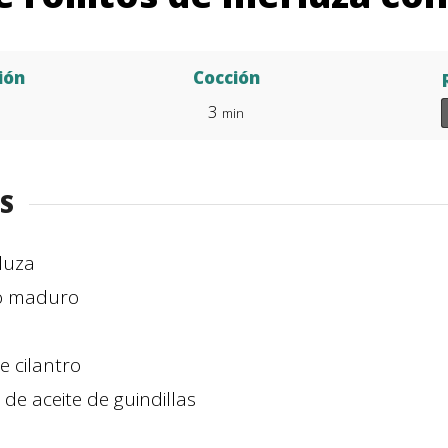
ión
Cocción
3
min
S
luza
o maduro
e cilantro
de aceite de guindillas