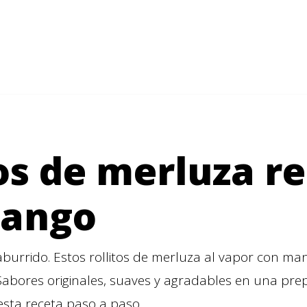
os de merluza re
mango
burrido. Estos rollitos de merluza al vapor con ma
Sabores originales, suaves y agradables en una pre
 esta receta paso a paso.