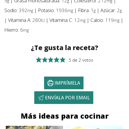
9
|
Grasa monosaturada:
12
|
Colesterol:
212
|
g
g
mg
Sodio:
392
|
Potasio:
1936
|
Fibra:
1
|
Azúcar:
2
mg
mg
g
g
|
Vitamina A:
280
|
Vitamina C:
12
|
Calcio:
119
|
IU
mg
mg
Hierro:
6
mg
¿Te gusta la receta?
5
de
2
votos
IMPRÍMELA
ENVÍALA POR EMAIL
Más ideas para cocinar