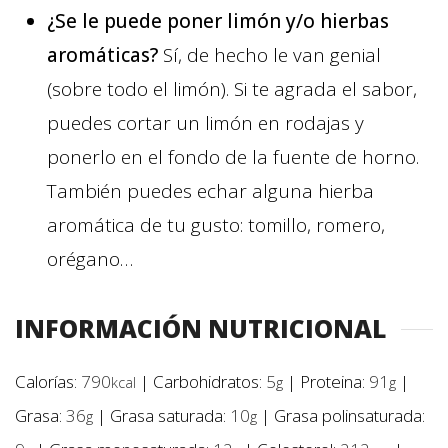
¿Se le puede poner limón y/o hierbas
aromáticas?
Sí, de hecho le van genial
(sobre todo el limón). Si te agrada el sabor,
puedes cortar un limón en rodajas y
ponerlo en el fondo de la fuente de horno.
También puedes echar alguna hierba
aromática de tu gusto: tomillo, romero,
orégano…
INFORMACIÓN NUTRICIONAL
Calorías:
790
|
Carbohidratos:
5
|
Proteina:
91
|
kcal
g
g
Grasa:
36
|
Grasa saturada:
10
|
Grasa polinsaturada:
g
g