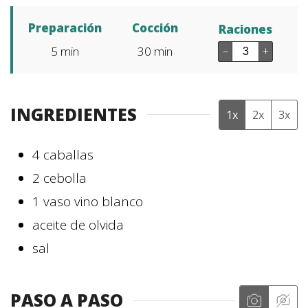
Preparación
Cocción
Raciones
5
min
30
min
–
+
INGREDIENTES
1x
2x
3x
4
caballas
2
cebolla
1
vaso
vino blanco
aceite de olvida
sal
PASO A PASO