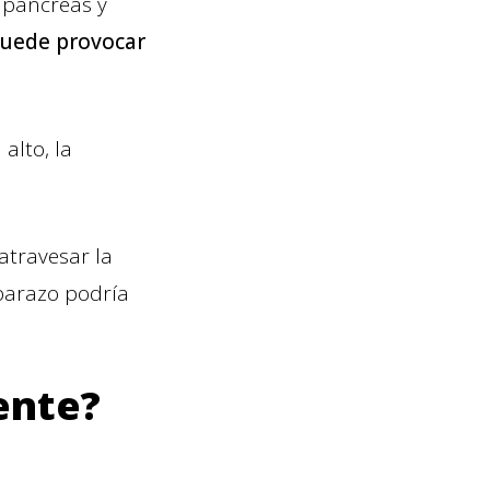
 páncreas y
uede provocar
alto, la
atravesar la
mbarazo podría
ente?