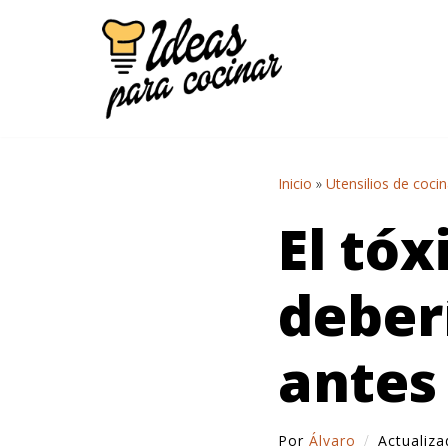
Saltar
al
contenido
Inicio
»
Utensilios de coci
El tóx
deber
antes
Por
Álvaro
Actualiz