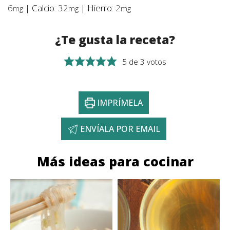
6
|
Calcio:
32
|
Hierro:
2
mg
mg
mg
¿Te gusta la receta?
5
de
3
votos
IMPRÍMELA
ENVÍALA POR EMAIL
Más ideas para cocinar