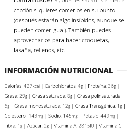
contramuslos?
Sí, puedes sacarlos a media
cocción si quieres comerlos en su punto
(después estarán algo insípidos, aunque se
pueden comer igual). También puedes
aprovecharlos para hacer croquetas,
lasaña, rellenos, etc.
INFORMACIÓN NUTRICIONAL
Calorías:
427
|
Carbohidratos:
4
|
Proteina:
36
|
kcal
g
g
Grasa:
29
|
Grasa saturada:
8
|
Grasa polinsaturada:
g
g
6
|
Grasa monosaturada:
12
|
Grasa Transgénica:
1
|
g
g
g
Colesterol:
143
|
Sodio:
145
|
Potasio:
449
|
mg
mg
mg
Fibra:
1
|
Azúcar:
2
|
Vitamina A:
2815
|
Vitamina C:
g
g
IU