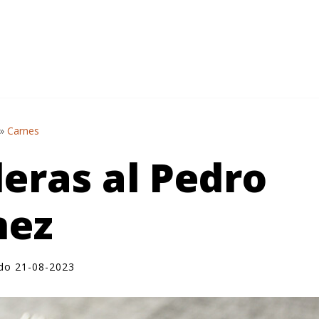
»
Carnes
leras al Pedro
nez
ado 21-08-2023