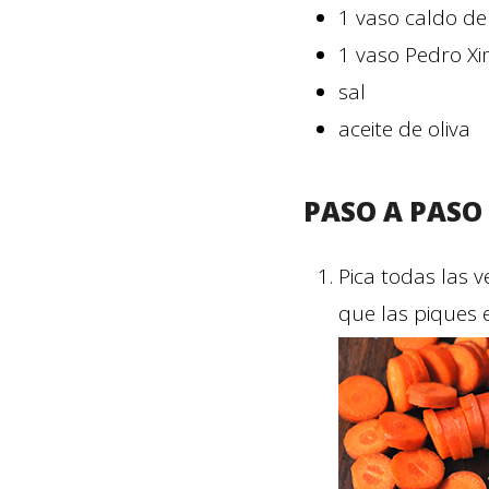
1
vaso
caldo de
1
vaso
Pedro X
sal
aceite de oliva
PASO A PASO
Pica todas las v
que las piques