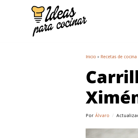
Saltar
al
contenido
Inicio
»
Recetas de cocina
Carril
Ximé
Por
Álvaro
Actualiz