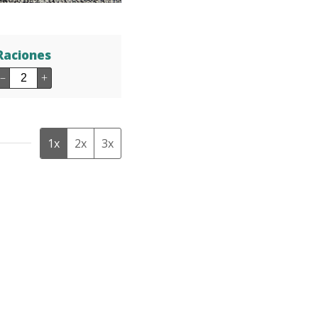
Raciones
–
+
1x
2x
3x