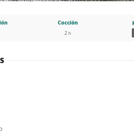
ión
Cocción
2
h
S
o