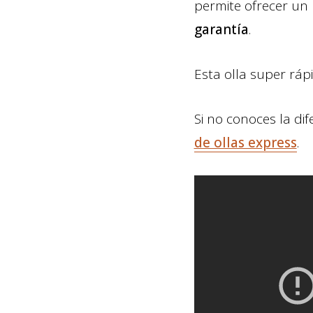
permite ofrecer un 
garantía
.
Esta olla super rápi
Si no conoces la di
de ollas express
.