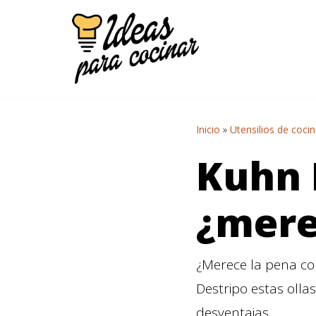
Saltar
al
contenido
Inicio
»
Utensilios de coci
Kuhn 
¿mere
¿Merece la pena co
Destripo estas olla
desventajas…