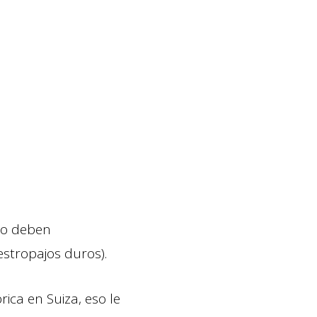
 no deben
estropajos duros).
ica en Suiza, eso le