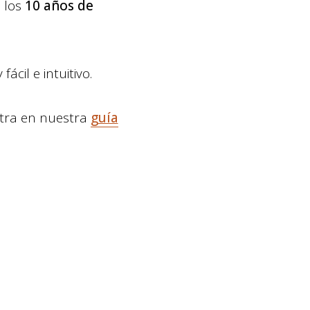
a los
10 años de
cil e intuitivo.
ntra en nuestra
guía