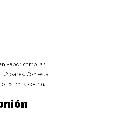
ran vapor como las
 1,2 bares. Con esta
ores en la cocina.
pnión