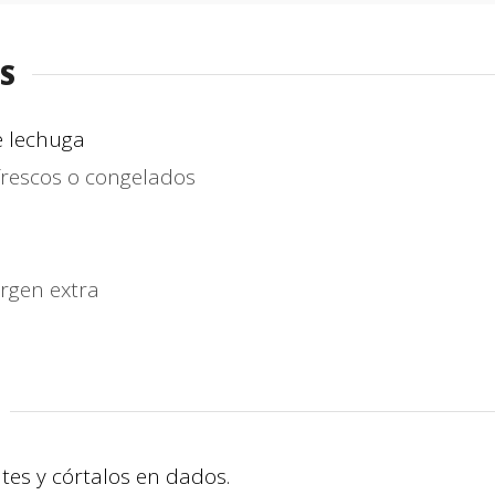
S
e lechuga
frescos o congelados
irgen extra
tes y córtalos en dados.