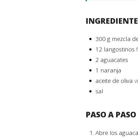
INGREDIENTE
300
g
mezcla d
12
langostinos
2
aguacates
1
naranja
aceite de oliva
v
sal
PASO A PASO
Abre los aguaca