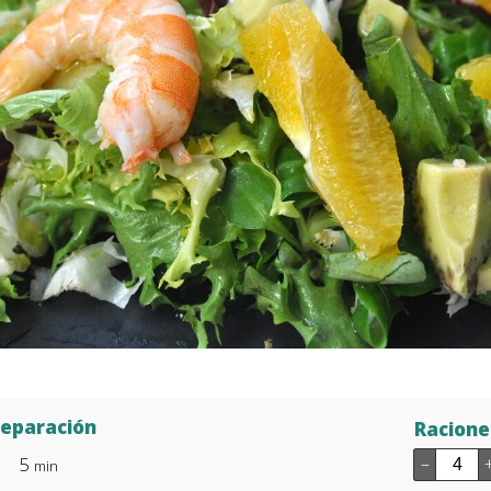
reparación
Racione
5
–
min