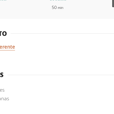
50
min
TO
erente
S
es
anas