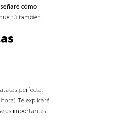
nseñaré cómo
 que tú también.
tas
 patatas perfecta,
hora). Te explicaré
sejos importantes