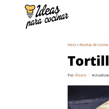
Saltar
al
contenido
Inicio
»
Recetas de cocina
Tortil
Por
Álvaro
Actualiz