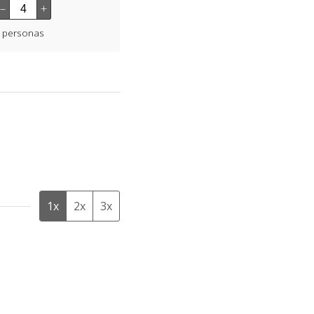
–
+
personas
1x
2x
3x