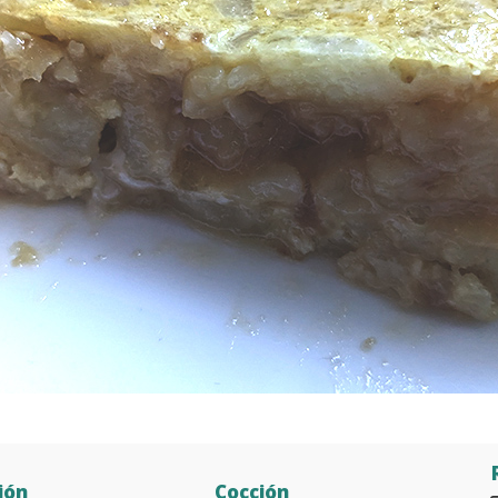
ión
Cocción