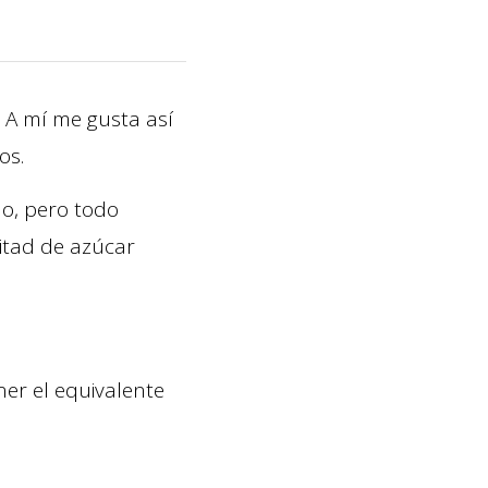
 A mí me gusta así
os.
do, pero todo
mitad de azúcar
er el equivalente