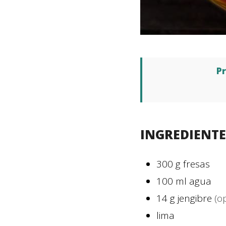
P
INGREDIENTE
300
g
fresas
100
ml
agua
14
g
jengibre
(o
lima