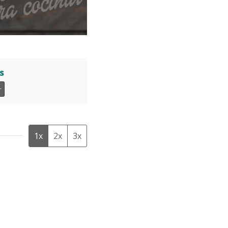
s
+
1x
2x
3x