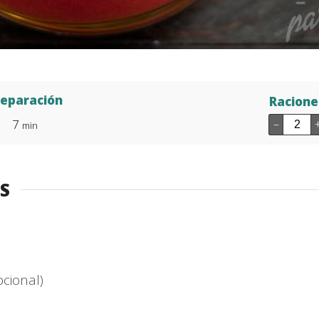
reparación
Racione
7
–
min
S
pcional)