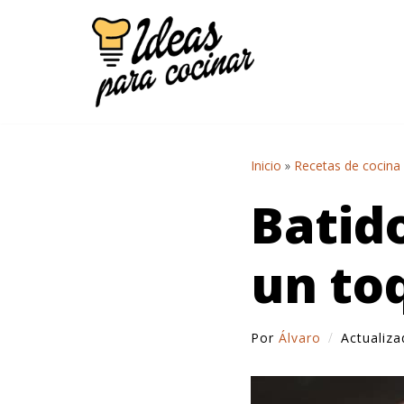
Saltar
al
contenido
Inicio
»
Recetas de cocina
Batid
un to
Por
Álvaro
Actualiz