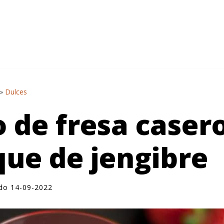
»
Dulces
o de fresa caser
que de jengibre
ado 14-09-2022