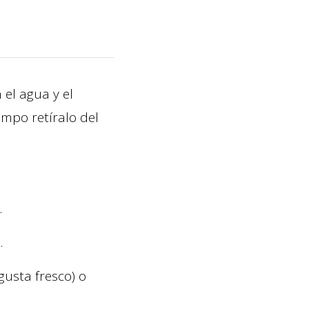
 el agua y el
empo retíralo del
.
.
gusta fresco) o